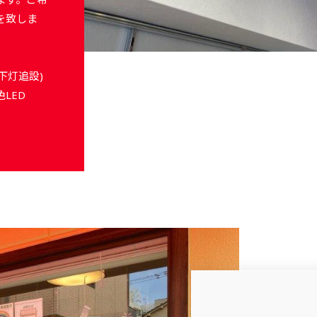
を致しま
下灯追設)
LED