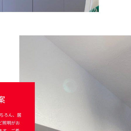
案
もちろん、居
ど照明がお
ます。ご希