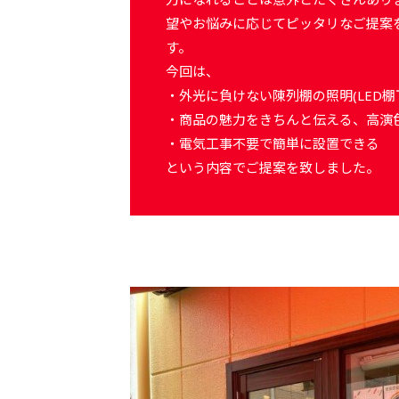
望やお悩みに応じてピッタリなご提案
す。
今回は、
・外光に負けない陳列棚の照明(LED棚
・商品の魅力をきちんと伝える、高演色
・電気工事不要で簡単に設置できる
という内容でご提案を致しました。