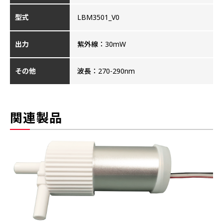
型式
LBM3501_V0
出力
紫外線：30mW
その他
波長：270-290nm
関連製品